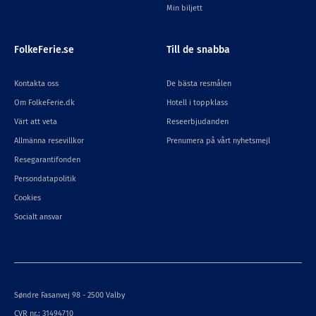
Min biljett
FolkeFerie.se
Till de snabba
Kontakta oss
De bästa resmålen
Om FolkeFerie.dk
Hotell i toppklass
Värt att veta
Reseerbjudanden
Allmänna resevillkor
Prenumera på vårt nyhetsmejl
Resegarantifonden
Persondatapolitik
Cookies
Socialt ansvar
Søndre Fasanvej 98 - 2500 Valby
CVR nr.: 31494710