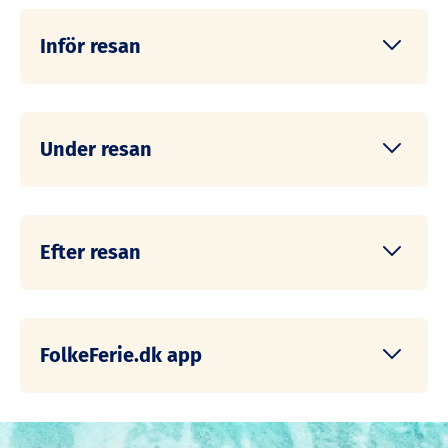
om det är möjligt.
Inför resan
Om du vill avboka din resa, vänligen kontakta oss
direkt. Ring till oss på tel:
0775-888 916
Från bagageregler till valutakurser - här har vi
försökt besvara alla dina frågor innan du reser
Under resan
med FolkeFerie.dk
Värt att veta inför utlandsresan
KLICKA HÄR
Från ankomst till avresa - vi har försökt samla svar
på alla de frågor du kan tänkas ha under din resa
Efter resan
med FolkeFerie.dk
Värt att veta när du reser utomlands
KLICKA HÄR
Här har vi försökt samla svar på alla de frågor du
kan tänkas ha efter att ha rest med FolkeFerie.dk.
FolkeFerie.dk app
Saker att tänka på efter din resa
KLICKA HÄR
Vår app är till för dig som har bokat en resa med