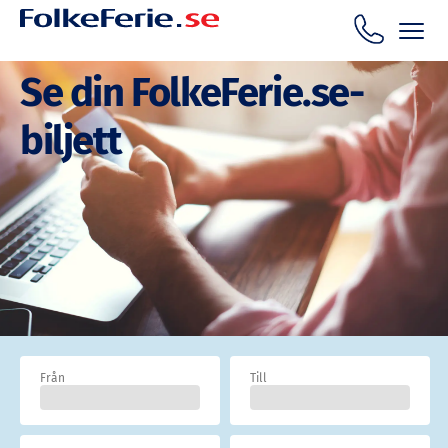
Se din FolkeFerie.se-
biljett
Från
Till