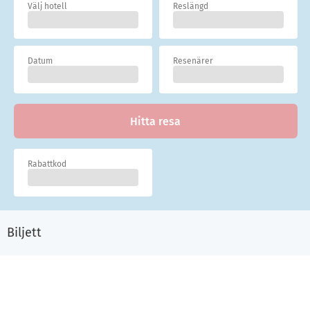
Välj hotell
Reslängd
Datum
Resenärer
Hitta resa
Rabattkod
Biljett