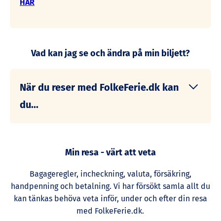
HÄR
Vad kan jag se och ändra på min biljett?
När du reser med FolkeFerie.dk kan
du...
Se bokningen, registrerade betalningar och
återstående belopp på bokningen.
Min resa - värt att veta
Betala handpenning och/eller restbelopp
Bagageregler, incheckning, valuta, försäkring,
handpenning och betalning. Vi har försökt samla allt du
Ändra din resa upp till 60 dagar före avresa.
kan tänkas behöva veta inför, under och efter din resa
Om du vill ändra din resa
senare
än 60 dagar
med FolkeFerie.dk.
före avresa, kontakta oss för att ta reda på