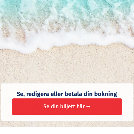
FolkeFerie.dk.
Läs mer och ladda ner appen
KLICKA HÄR
Se, redigera eller betala din bokning
Se din biljett här ➙