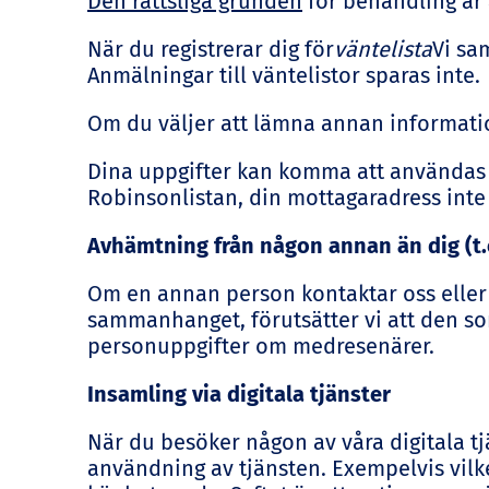
Den rättsliga grunden
för behandling är 
När du registrerar dig för
väntelista
Vi sam
Anmälningar till väntelistor sparas inte.
Om du väljer att lämna annan informati
Dina uppgifter kan komma att användas fö
Robinsonlistan, din mottagaradress inte k
Avhämtning från någon annan än dig (t.
Om en annan person kontaktar oss eller 
sammanhanget, förutsätter vi att den s
personuppgifter om medresenärer.
Insamling via digitala tjänster
När du besöker någon av våra digitala tj
användning av tjänsten. Exempelvis vilke