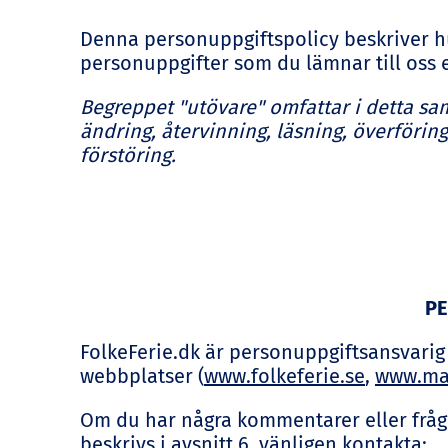
Denna personuppgiftspolicy beskriver hur
personuppgifter som du lämnar till oss e
Begreppet "utövare" omfattar i detta 
ändring, återvinning, läsning, överförin
förstöring.
PE
FolkeFerie.dk är personuppgiftsansvari
webbplatser (
www.folkeferie.se
,
www.ma
Om du har några kommentarer eller frågor
beskrivs i avsnitt 6, vänligen kontakta: