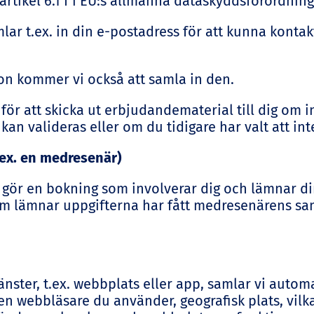
artikel 6.1 f i EU:s allmänna dataskyddsförordning
lar t.ex. in din e-postadress för att kunna kontakt
on kommer vi också att samla in den.
r att skicka ut erbjudandematerial till dig om in
an valideras eller om du tidigare har valt att int
ex. en medresenär)
gör en bokning som involverar dig och lämnar di
om lämnar uppgifterna har fått medresenärens s
änster, t.ex. webbplats eller app, samlar vi autom
n webbläsare du använder, geografisk plats, vilka