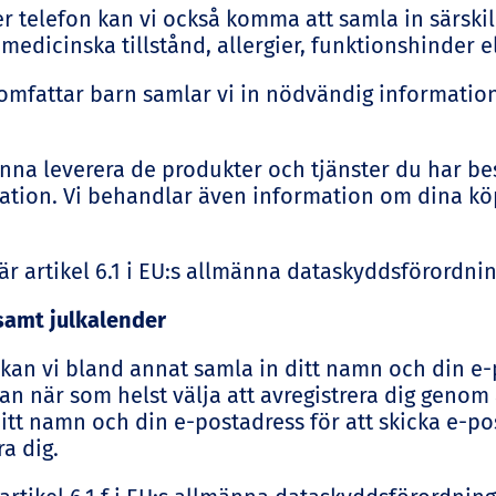
ler telefon kan vi också komma att samla in särski
 medicinska tillstånd, allergier, funktionshinder e
 omfattar barn samlar vi in nödvändig informatio
nna leverera de produkter och tjänster du har best
mation. Vi behandlar även information om dina köp 
r artikel 6.1 i EU:s allmänna dataskyddsförordnin
samt julkalender
kan vi bland annat samla in ditt namn och din e-p
kan när som helst välja att avregistrera dig genom 
itt namn och din e-postadress för att skicka e-p
ra dig.