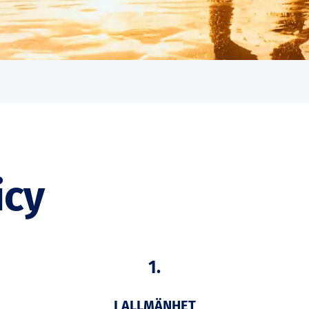
icy
1.
I ALLMÄNHET