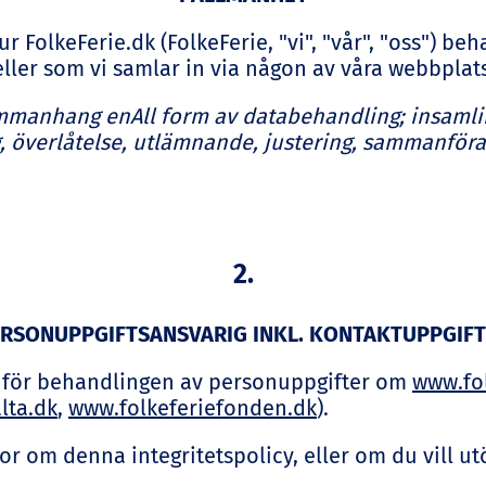
 FolkeFerie.dk (FolkeFerie, "vi", "vår", "oss") b
ller som vi samlar in via någon av våra webbplats
sammanhang en
All form av databehandling; insamlin
g, överlåtelse, utlämnande, justering, sammanföra
2.
RSONUPPGIFTSANSVARIG INKL. KONTAKTUPPGIF
g för behandlingen av personuppgifter om
www.fol
lta.dk
,
www.folkeferiefonden.dk
).
 om denna integritetspolicy, eller om du vill utö