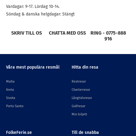
Vardagar: 9-17. Lördag 10-14.
Söndag & danska helgdagar: Stängt
SKRIV TILL OS
CHATTA MED OSS
RING - 0775-888
916
Våra mest populära resmål
Hitta din resa
Malta
Restresor
Kreta
Charterresor
Sivota
Långtidsresor
Porto Santo
Golfresor
Min biljett
FolkeFerie.se
Till de snabba