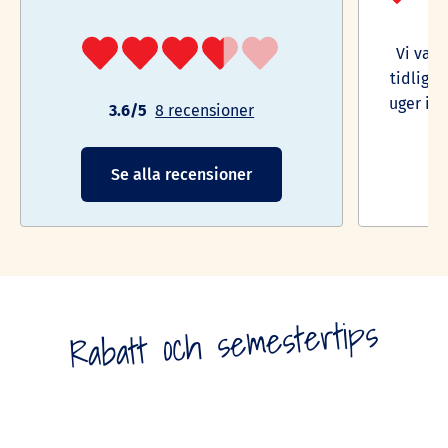
Vi var
tidliger
uger i d
3.6/5
8 recensioner
Se alla recensioner
Ar
Rabatt och semestertips