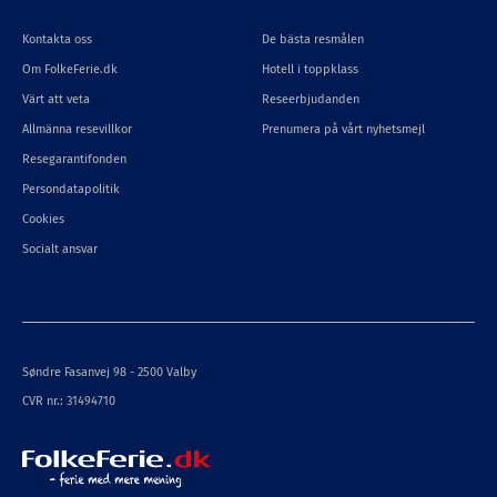
Kontakta oss
De bästa resmålen
Om FolkeFerie.dk
Hotell i toppklass
Värt att veta
Reseerbjudanden
Allmänna resevillkor
Prenumera på vårt nyhetsmejl
Resegarantifonden
Persondatapolitik
Cookies
Socialt ansvar
Søndre Fasanvej 98 - 2500 Valby
CVR nr.: 31494710