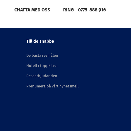
CHATTA MED OSS
RING - 0775-888 916
r på
Till de snabba
ill en
ed
De bästa resmålen
Hotell i toppklass
Reseerbjudanden
Prenumera på vårt nyhetsmejl