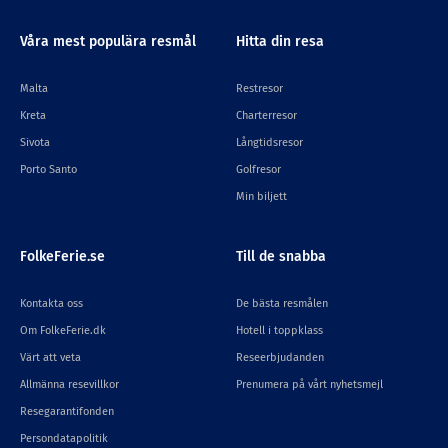
Strykjärn
Våra mest populära resmål
Hitta din resa
pentry
Malta
Restresor
Gratis Wi-Fi;
Kreta
Charterresor
Sivota
Långtidsresor
Daglig rengöring
Porto Santo
Golfresor
Min biljett
FolkeFerie.se
Till de snabba
Kontakta oss
De bästa resmålen
Om FolkeFerie.dk
Hotell i toppklass
Värt att veta
Reseerbjudanden
Allmänna resevillkor
Prenumera på vårt nyhetsmejl
Resegarantifonden
Persondatapolitik