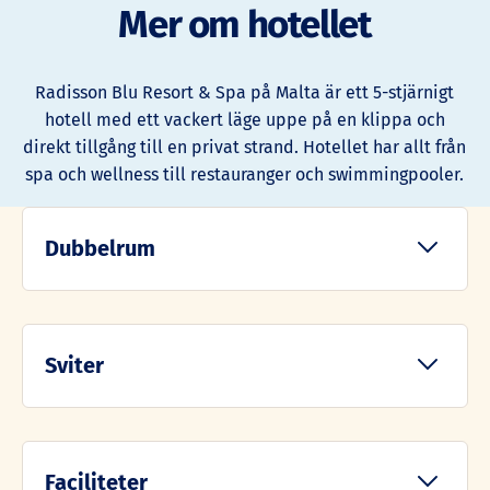
Mer om hotellet
Radisson Blu Resort & Spa på Malta är ett 5-stjärnigt
hotell med ett vackert läge uppe på en klippa och
direkt tillgång till en privat strand. Hotellet har allt från
spa och wellness till restauranger och swimmingpooler.
Dubbelrum
Dubbelrum med balkong och utsikt över landet
Sviter
Dubbelrum på 35 m2
Max. 2 vuxna och 1 barn under 12 år i
Zenith-svit med balkong och utsikt över landet
extrasäng
Faciliteter
Balkong med utsikt över den maltesiska
Svit på 71 m2