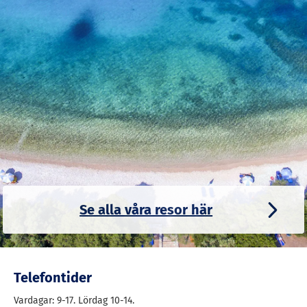
Om du bokar resan online, ange rabattkoden
"60plus"
.
Om du vill boka din resa via telefon är
det bara att fråga efter 60plus-rabatten så sköter
vi resten. Våra duktiga resesäljare finns
tillgängliga på telefon vardagar kl. 9.00 - 17.00.
Ring till oss på tel.
0775-888 916
Vi vet hur viktigt det är att ha rätt miljö när man
reser med barn. Därför har vi valt ut de bästa
hotellen för barnfamiljer med EXTRA stora
rabatter för barn.
Här är ett urval av fantastiska hotell med bra
Se alla våra resor här
barnrabatter:
Mellieha Holiday Centre
på Malta med
direktflyg från Köpenhamn
Telefontider
Hotel Vila Baleira
på Porto Santo med
Vardagar: 9-17. Lördag 10-14.
direktflyg från Köpenhamn