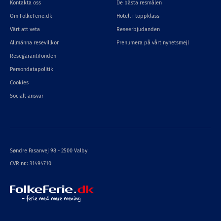
Kontakta oss
De bästa resmålen
Om FolkeFerie.dk
Hotell i toppklass
Värt att veta
Reseerbjudanden
Allmänna resevillkor
Prenumera på vårt nyhetsmejl
Resegarantifonden
Persondatapolitik
Cookies
Socialt ansvar
Søndre Fasanvej 98 - 2500 Valby
CVR nr.: 31494710