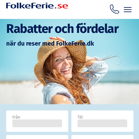
Rabatter och fördelar
när du reser med FolkeFerie.dk
Från
Till