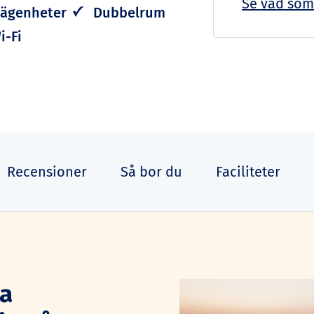
Se vad som
lägenheter
Dubbelrum
i-Fi
Recensioner
Så bor du
Faciliteter
ra