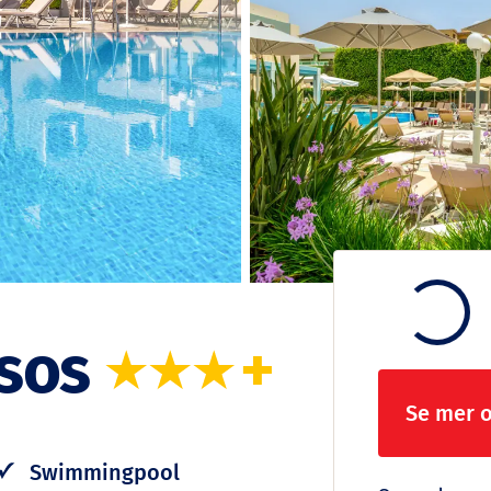
ssos
+
Se mer 
Swimmingpool