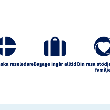
nska reseledare
Bagage ingår alltid
Din resa stödj
familj