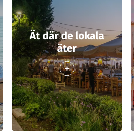
Ät där de lokala
äter