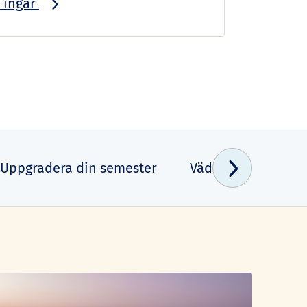
 ingår
Uppgradera din semester
Vädret
Karta