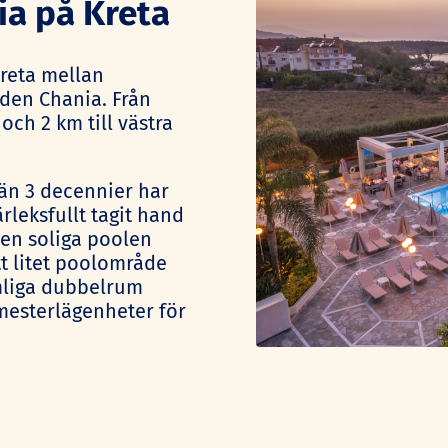
ia på Kreta
Kreta mellan
aden Chania. Från
och 2 km till västra
 än 3 decennier har
rleksfullt tagit hand
en soliga poolen
tt litet poolområde
ymliga dubbelrum
mesterlägenheter för