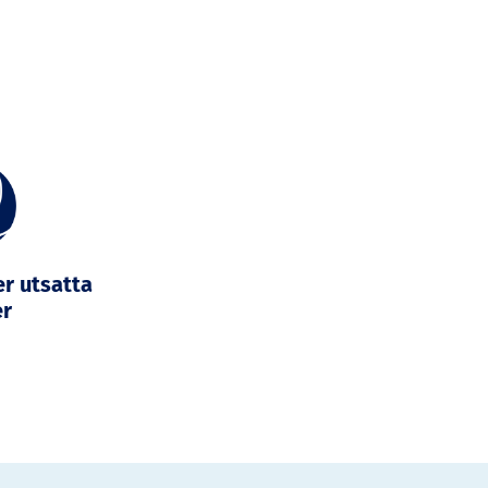
er utsatta
er