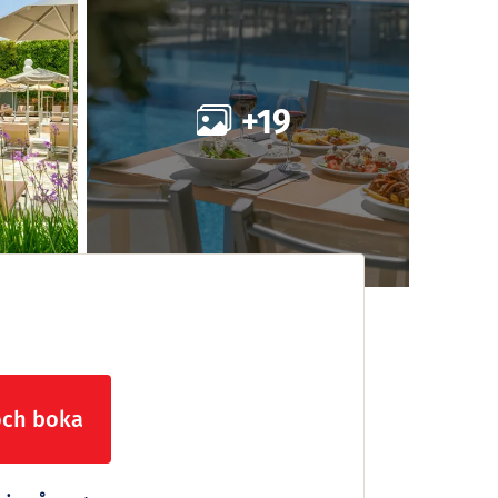
+19
och boka