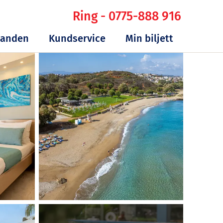
Ring - 0775-888 916
danden
Kundservice
Min biljett