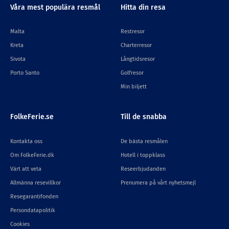
Våra mest populära resmål
Hitta din resa
Malta
Restresor
Kreta
Charterresor
Sivota
Långtidsresor
Porto Santo
Golfresor
Min biljett
FolkeFerie.se
Till de snabba
Kontakta oss
De bästa resmålen
Om FolkeFerie.dk
Hotell i toppklass
Värt att veta
Reseerbjudanden
Allmänna resevillkor
Prenumera på vårt nyhetsmejl
Resegarantifonden
Persondatapolitik
Cookies