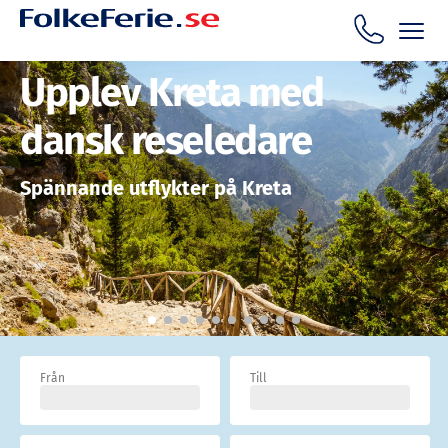
Upplev Kreta med
dansk reseledare
Spännande utflykter på Kreta
Från
Till