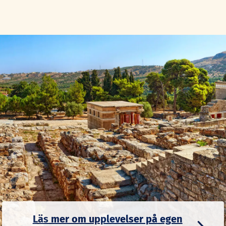
Turen fortsätter till den familjeägda
honungsbutiken Stathakis, där vi får höra
honungssommelierns berättelse om bin och
blommor – och det blir provsmakningar.
Vi avslutar med en kall fatöl och en lättare lunch
på Kretas enda fatölsbryggeri.
Läs mer om upplevelser på egen